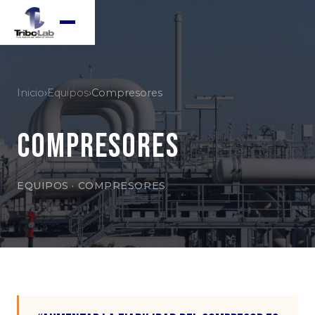
Inicio
›
Equipos
›
Compresores
Compresores
EQUIPOS · COMPRESORES