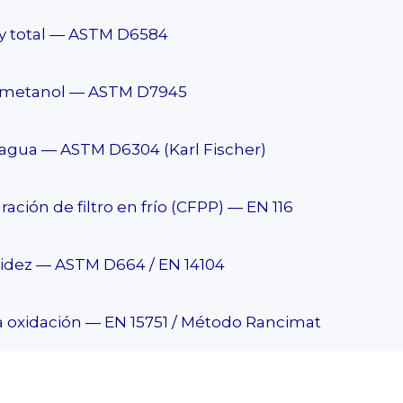
e y total — ASTM D6584
 metanol — ASTM D7945
agua — ASTM D6304 (Karl Fischer)
ación de filtro en frío (CFPP) — EN 116
dez — ASTM D664 / EN 14104
la oxidación — EN 15751 / Método Rancimat