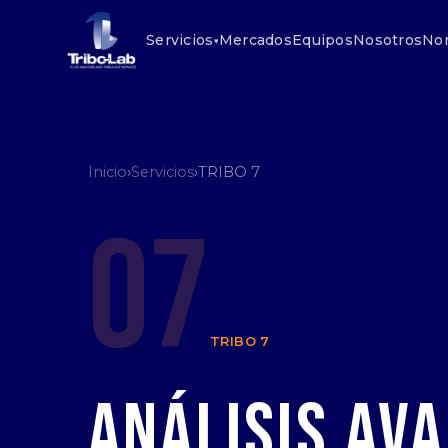
Servicios
Mercados
Equipos
Nosotros
No
▾
Inicio
›
Servicios
›
TRIBO 7
07
TRIBO 7
Análisis Av