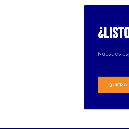
¿List
Nuestros es
QUIERO