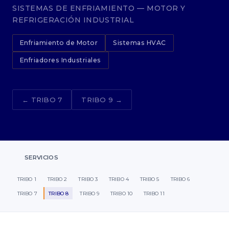
SISTEMAS DE ENFRIAMIENTO — MOTOR Y
REFRIGERACIÓN INDUSTRIAL
Enfriamiento de Motor
Sistemas HVAC
Enfriadores Industriales
← TRIBO 7
TRIBO 9 →
SERVICIOS
TRIBO 1
TRIBO 2
TRIBO 3
TRIBO 4
TRIBO 5
TRIBO 6
TRIBO 7
TRIBO 8
TRIBO 9
TRIBO 10
TRIBO 11