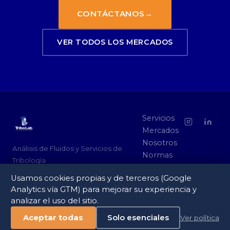
CONTÁCTANOS
→
VER TODOS LOS MERCADOS
Servicios
Mercados
Nosotros
Análisis de Fluidos y Servicios de
Normas
Tribología
Socios
ISO/IEC 17025:2017 · Certificado A2LA
Usamos cookies propias y de terceros (Google
Contacto
Analytics vía GTM) para mejorar su experiencia y
analizar el uso del sitio.
© 2026 Tribo-Labs. Todos los derechos reservados. ·
Aceptar todas
Solo esenciales
Ver política
www.tribo-labs.com